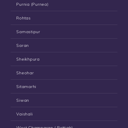
Purnia (Purnea)
Rohtas
Samastipur
Saran
Sheikhpura
Sheohar
Sitamarhi
Siwan
Vaishali
West Champaran ( Bettiah)