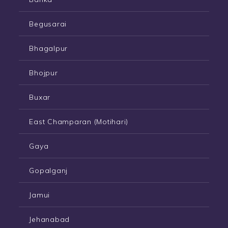
Begusarai
Bhagalpur
Bhojpur
Buxar
East Champaran (Motihari)
Gaya
Gopalganj
Jamui
Jehanabad