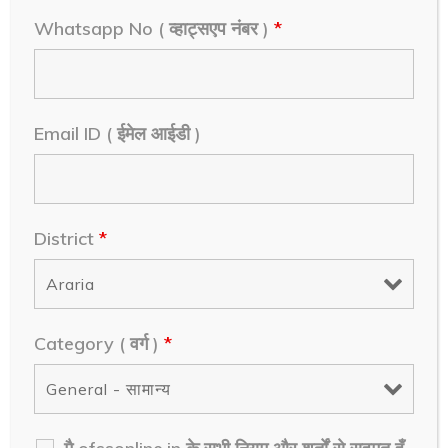
Whatsapp No ( व्हाट्सएप नंबर )
*
Seats Inter 2020
Siwan
Email ID ( ईमेल आईडी )
OFSS College Wise Consolidated
Seats Siwan
नीचे क्लिक करके पोस्ट को पुरा पढे। इस पोस्ट मे सीवान जिले के
District
*
सभी १०+२ स्कूलों और काँलेजो की कोड और सीट क्षमता के साथ
पुरी जानकारी का सूची है।
February 18, 2025
Category ( वर्ग )
*
Continue Reading