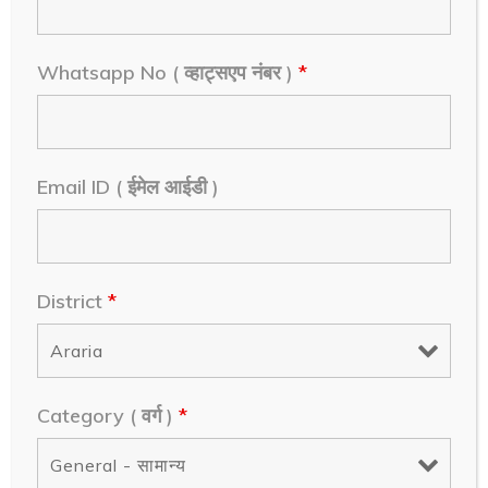
Date of Birth ( जन्म की तारीख )
*
Whatsapp No ( व्हाट्सएप नंबर )
*
Gender ( लिंग )
*
Email ID ( ईमेल आईडी )
District
*
Category ( वर्ग )
*
Category ( वर्ग )
*
Subject Interested ( किस विषय से +2
करना चाहते हैं )
*