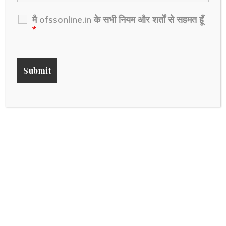
मै ofssonline.in के सभी नियम और शर्तों से सहमत हूँ
*
District ( आपके गृह जिला का नाम )
*
Name of Subdivision ( आपके अनुमंडल का
नाम )
*
Name of Block ( आपके प्रखंड का नाम )
*