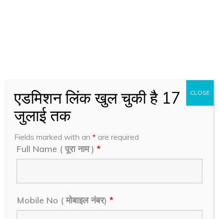
Fathers Name ( पिता का नाम )
*
Mobile No ( मोबाइल नंबर)
*
एडमिशन लिंक खुल चुकी है 17
CLOSE
जुलाई तक
Whatsapp No ( व्हाट्सएप नंबर )
*
Fields marked with an
*
are required
Full Name ( पूरा नाम )
*
Email ID ( ईमेल आईडी )
Mobile No ( मोबाइल नंबर)
*